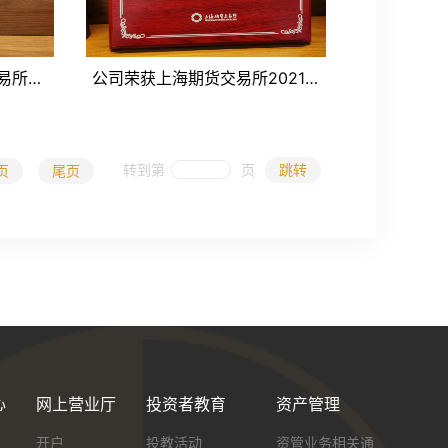
易所
公司荣获上海期货交易所2021
年度市场进步奖
转到第
页
跳转
页
尾页
心
网上营业厅
投资者教育
资产管理
开户
投教活动
资管业务相关通