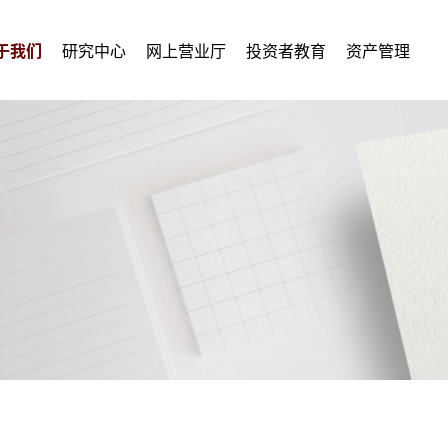
于我们
研究中心
网上营业厅
投资者教育
资产管理