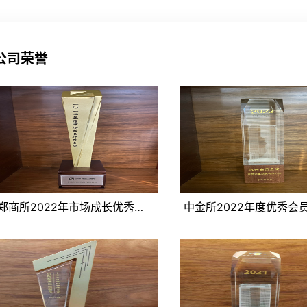
公司荣誉
郑商所2022年市场成长优秀会
中金所2022年度优秀会
员