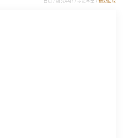
首页 /
研究中心
/
期货学堂
/
精彩回放