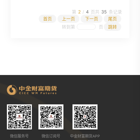
第
2
/
4
页
共
35
条记录
首页
上一页
下一页
尾页
转到第
页
跳转
微信服务号
微信订阅号
中金财富期货APP