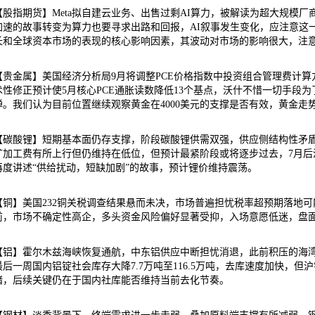
【股指期货】Meta拟自建云业务、出售过剩AI算力，被解读为超大规模厂
加速的故事转变为算力也要寻求出路和回报，AI叙事发生变化，应注意这
长和全球资本市场的表现的核心影响因素，其波动对市场的影响很大，注
【贵金属】美国经济分析局9月将调整PCE价格指数中投资组合管理费计
术性修正预计使5月核心PCE通胀读数降低13个基点，沃什不惜一切手段
弹。我们认为目前位置继续观察黄金在4000美元的支撑是否有效，黄金走
【碳酸锂】短期基本面仍存支撑，阶段碳酸锂供需双强，供应侧结构性矛
矿加工费有所上行但仍维持在低位，但预计最紧阶段或将逐步过去，7月后
再度讲述“供给扰动，短缺加剧”的故事，预计锂价维持震荡。
【铜】美国232铜关税调查结果悬而未决，市场普遍担忧税率超预期落地
前，市场不确定性高企，多头资金风险偏好显著受抑，入场意愿低迷，盘
【铝】霍尔木兹海峡恢复通航，中东铝供应中断担忧消退，此前积压的海湾
最后一周国内铝锭社会库存大降7.7万吨至116.5万吨，去库速度加快，
绪，后续关键仍在于国内社库能否维持当前去化节奏。