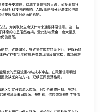
商资本开支减速，费城半导体指数大跌，AI投资疯狂
一消息对科技股的影响。AI叙事是部分经济体经济增
意科技股降温对盘面的影响。
算方法，为美联储主席沃什带来通胀降温信号。这一技
为了降息的心思昭然若揭，受此影响黄金一度大幅反
势仍偏震荡。
盾仍存，矿端偏紧，锂矿显性库存持续下行，锂辉石精
津巴矿存有到港预期;锂盐端现阶段偏宽松，市场很难
可能引发的贸易流重构与成本冲击。在政策信号明朗
面因此缺乏突破方向，延续区间震荡格局。
地区铝锭开始流入市场，对铝价形成压制。虽然6月
但沪铝依然延续偏弱震荡。短期看，供应恢复预期主导情