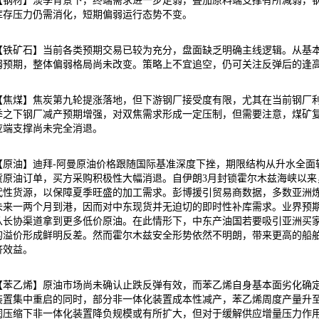
【钢材】淡季背景下，终端需求进一步走弱，叠加原料端支撑有所减弱，
库存压力仍需消化，短期偏弱运行态势不变。
【铁矿石】当前各类预期交易已较为充分，盘面缺乏明确主线逻辑。从基
弱预期，整体偏弱格局尚未改变。策略上不宜追空，仍可关注反弹后的逢
【焦煤】焦炭第九轮提涨落地，但下游钢厂接受度有限，尤其在当前钢厂
季之下钢厂减产预期增强，对双焦需求形成一定压制，但需要注意，煤矿
应端支撑尚未完全消退。
【原油】迪拜-阿曼原油价格跟随国际基准深度下挫，期限结构从升水全面
货原油订单，买方采购积极性大幅消退。自伊朗3月封锁霍尔木兹海峡以来
代性货源，以保障夏季旺盛的加工需求。彭博援引贸易商数据，多数亚洲炼
未来一两个月到港，因而对中东现货并无迫切的即时性补库需求。业界预
从长协渠道拿到更多低价原油。在此情形下，中东产油国若要吸引亚洲买
的溢价形成鲜明反差。然而霍尔木兹安全形势依然不明朗，带来更高的船
济效益。
【苯乙烯】原油市场尚未确认止跌反弹有效，而苯乙烯自身基本面劣化确
装置集中重启的同时，部分非一体化装置成本性减产，苯乙烯周度产量升至33.
润压缩下非一体化装置降负规模或有所扩大，但对于缓解供应增量压力作用有