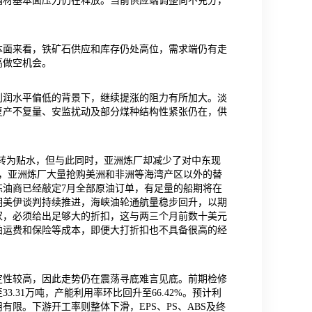
钢材基本面压力仍在释放。当前供应端调整尚不充分，
本面来看，铁矿石供应和库存仍处高位，需求端仍有走
高做空机会。
利润水平偏低的背景下，继续提涨的阻力有所加大。淡
复产不复量、安监扰动及部分煤种结构性紧张仍在，供
转为贴水，但与此同时，亚洲炼厂却减少了对中东现
，亚洲炼厂大量抢购美洲和非洲等海湾产区以外的替
油商已经敲定7月全部原油订单，有足量的船期将在
期美伊谈判持续推进，海峡油轮通航量稳步回升，以期
家，必须给出足够大的折扣，这与两三个月前数十美元
舶运费和保险等成本，即便大打折扣也不具备很高的经
定性较高，因此走势仍在震荡寻底难言见底。前期检修
31万吨，产能利用率环比回升至66.42%。预计利
限。下游开工率则整体下滑，EPS、PS、ABS及终