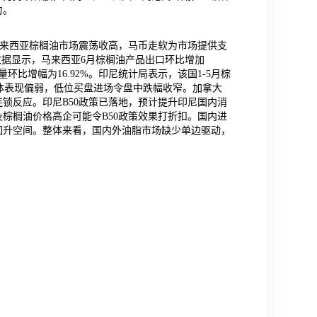
力。
马来西亚棕榈油市场震荡收高，马币走软为市场提供支
布的数据显示，马来西亚6月棕榈油产品出口环比增加
日产量环比增幅为16.92%。印尼统计局表示，该国1-5月棕
整体表现偏弱，低位买盘进场令盘中跌幅收窄。加拿大
锁反应。印尼B50政策已落地，预计提升印尼国内消
棕榈油价格高企可能令B50政策效果打折扣。国内进
回升空间。整体来看，国内外油脂市场缺少单边驱动，