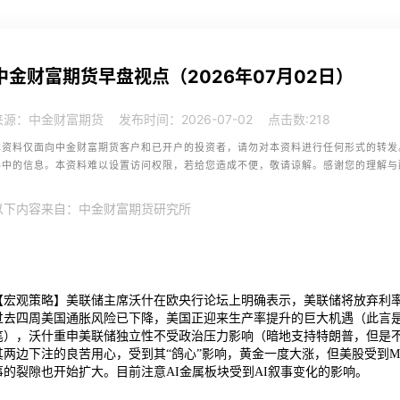
中金财富期货早盘视点（2026年07月02日）
来源：中金财富期货
发布时间：2026-07-02
点击数:
218
本资料仅面向中金财富期货客户和已开户的投资者，请勿对本资料进行任何形式的转发
料中的信息。本资料难以设置访问权限，若给您造成不便，敬请谅解。感谢您的理解与
以下内容来自：中金财富期货研究所
【宏观策略】美联储主席沃什在欧央行论坛上明确表示，美联储将放弃利
过去四周美国通胀风险已下降，美国正迎来生产率提升的巨大机遇（此言
笔），沃什重申美联储独立性不受政治压力影响（暗地支持特朗普，但是不
其两边下注的良苦用心，受到其“鸽心”影响，黄金一度大涨，但美股受到Me
事的裂隙也开始扩大。目前注意AI金属板块受到AI叙事变化的影响。