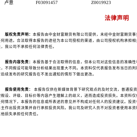
卢意
F03091457
Z0019923
法律声明
版权免责声明：
本报告由中金财富期货有限公司提供，未经中金财富期货事
任何用途。合法取得本报告的途径为本公司授权的渠道，由公司授权机构承担相
法，我公司不承担任何法律责任。
报告内容免责：
本报告基于合法取得的信息，但本公司对这些信息的准确性
设，不同假设可能导致分析结果出现重大不同。本资料仅代表报告发布当日的判
所后续发布的研究报告在不发出通知的情形下做出更改。
报告使用免责：
本报告仅供在新媒体背景下研究观点的及时交流，普通投资
键假设、评级、目标价等内容产生理解上的歧义，进而造成投资损失。本资料仅
任何情况下，本报告的信息或所表述的意见并不构成对任何人的投资建议。投资
自主作出投资决策并自行承担投资风险。我公司及研究人员不对投资者使用本资
其他损失承担任何责任。