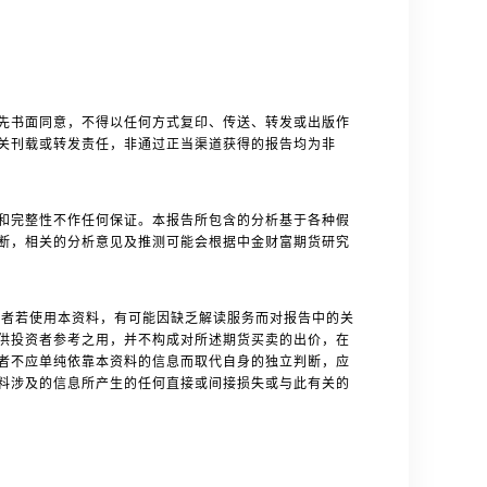
先书面同意，不得以任何方式复印、传送、转发或出版作
关刊载或转发责任，非通过正当渠道获得的报告均为非
和完整性不作任何保证。本报告所包含的分析基于各种假
断，相关的分析意见及推测可能会根据中金财富期货研究
者若使用本资料，有可能因缺乏解读服务而对报告中的关
供投资者参考之用，并不构成对所述期货买卖的出价，在
者不应单纯依靠本资料的信息而取代自身的独立判断，应
料涉及的信息所产生的任何直接或间接损失或与此有关的