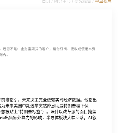
首页 /
研究中心
/
研究报告
/
早盘视点
。若您不是中金财富期货的客户，请勿订阅、接收或使用本资
配合。
率前瞻指引，未来决策完全依赖实时经济数据。他指出
是为未来美国中期选举突然降息助威特朗普埋下伏
想被贴上“特朗普标签”）。沃什以改革派的面目掩盖
ta出售额外算力的影响，半导体板块大幅回落，AI叙