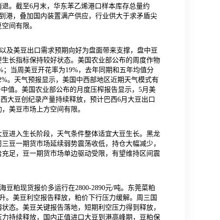
退。截至6月末，华东苯乙烯港口样本库存总量约
持续到港，叠加国内装置满产供应，行业供大于求矛盾尖
复空间有限。
强以及美豆出口需求预期向好为盘面带来支撑，盘中豆
要生长指标保持较好状态。美国农业部公布的周度作物
6%；当周美豆开花率为19%，去年同期和五年均值分
和2%。天气预报显示，美国中西部地区近期天气模式有
于中值。美国农业部公布的月度压榨报告显示，5月美
。巴西大豆创纪录产量持续释放，预计巴西6月大豆出口
动，美豆市场上方空间有限。
大豆进入生长阶段，天气条件整体适宜大豆生长。黑龙
周三豆一期货市场延续弱势震荡收低，持仓大幅减少，
供给充足，豆一期货市场单边驱动受限，有望维持区间震
豆粕现货报价多运行在2800-2890元/吨。东莞菜粕
续攀升。美豆利空报告释放，粕价下行压力缓解。周三国
弱状态。美豆关键报告落地，短期利空压力得到释放，
压力持续释放，国内正值进口大豆到港高峰期，豆粕保