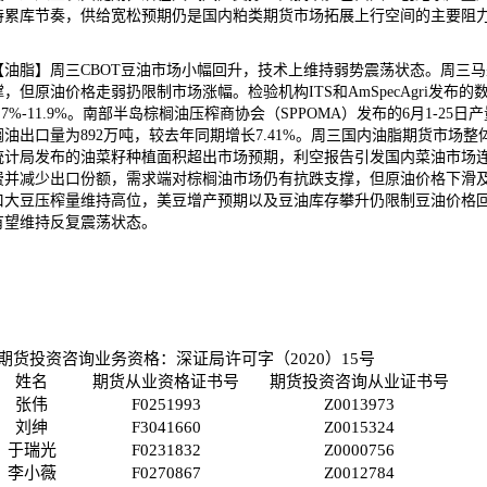
持累库节奏，供给宽松预期仍是国内粕类期货市场拓展上行空间的主要阻
【油脂】周三CBOT豆油市场小幅回升，技术上维持弱势震荡状态。周三
撑，但原油价格走弱扔限制市场涨幅。检验机构ITS和AmSpecAgri发
4.7%-11.9%。南部半岛棕榈油压榨商协会（SPPOMA）发布的6月1-25
榈油出口量为892万吨，较去年同期增长7.41%。周三国内油脂期货市场
统计局发布的油菜籽种植面积超出市场预期，利空报告引发国内菜油市场连
费并减少出口份额，需求端对棕榈油市场仍有抗跌支撑，但原油价格下滑及
口大豆压榨量维持高位，美豆增产预期以及豆油库存攀升仍限制豆油价格
有望维持反复震荡状态。
期货投资咨询业务资格：深证局许可字（2020）15号
姓名
期货从业资格证书号
期货投资咨询从业证书号
张伟
F0251993
Z0013973
刘绅
F3041660
Z0015324
于瑞光
F0231832
Z0000756
李小薇
F0270867
Z0012784