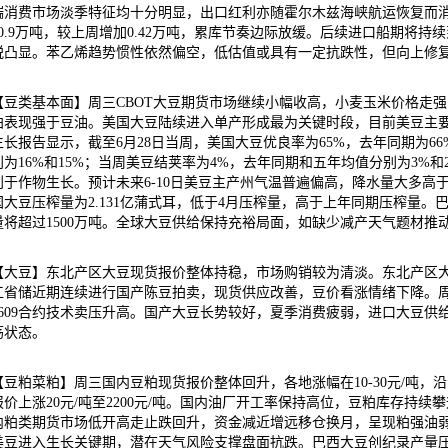
端消费市场淡季特征均十分明显，出口红利亦随霍尔木兹海峡航运恢复而消
10.9万吨，较上周增加0.42万吨，累库节奏边际放缓。后续进口船期将
锐凸显。苯乙烯趋势惯性依然偏空，低估值或具有一定抗跌性，但向上修
【豆类基本面】周三CBOT大豆期货市场继续小幅收高，小麦玉米价格走
粕表现强于豆油。美国大豆陆续进入单产形成最为关键时段，目前美豆主
生长报告显示，截至6月28日当周，美国大豆优良率为65%，去年同期为6
别为16%和15%；当周美豆结荚率为4%，去年同期和五年均值分别为3%
利于作物生长。预计未来6-10日美豆主产州气温普遍偏高，降水量大多高
国大豆压榨量为2.131亿蒲式耳，低于4月压榨量，高于上年同期压榨量
量将超过1500万吨。全球大豆供给保持充裕局面，如缺少减产天气题材推
【大豆】东北产区大豆现货报价整体持稳，市场购销较为清淡。东北产区
江省储近期连续进行国产陈豆拍卖，现货供应改善，豆价看涨情绪下降。
2609合约技术卖压升高。国产大豆长势较好，夏季消费疲弱，进口大豆
荡状态。
【豆粕菜粕】周三国内豆粕现货报价整体回升，各地涨幅在10-30元/吨，沿海
报价上涨20元/吨至2200元/吨。国内油厂开工率保持高位，豆粕库存持
内粕类期货市场低开高走止跌回升，资金减近增远移仓换月，呈现粕强油
美豆进入生长关键期，潜在天气风险支撑盘面抗跌。巴西大豆创纪录产量