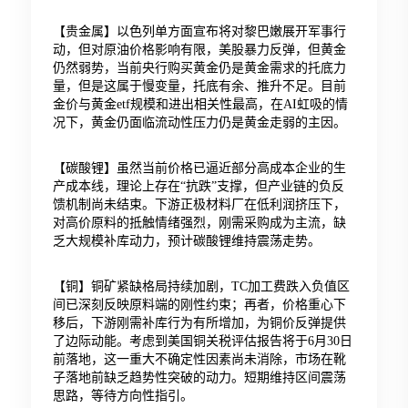
【贵金属】以色列单方面宣布将对黎巴嫩展开军事行
动，但对原油价格影响有限，美股暴力反弹，但黄金
仍然弱势，当前央行购买黄金仍是黄金需求的托底力
量，但是这属于慢变量，托底有余、推升不足。目前
金价与黄金etf规模和进出相关性最高，在AI虹吸的情
况下，黄金仍面临流动性压力仍是黄金走弱的主因。
【碳酸锂】虽然当前价格已逼近部分高成本企业的生
产成本线，理论上存在“抗跌”支撑，但产业链的负反
馈机制尚未结束。下游正极材料厂在低利润挤压下，
对高价原料的抵触情绪强烈，刚需采购成为主流，缺
乏大规模补库动力，预计碳酸锂维持震荡走势。
【铜】铜矿紧缺格局持续加剧，TC加工费跌入负值区
间已深刻反映原料端的刚性约束；再者，价格重心下
移后，下游刚需补库行为有所增加，为铜价反弹提供
了边际动能。考虑到美国铜关税评估报告将于6月30日
前落地，这一重大不确定性因素尚未消除，市场在靴
子落地前缺乏趋势性突破的动力。短期维持区间震荡
思路，等待方向性指引。