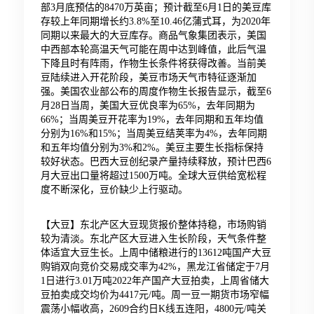
部3月底预估的8470万英亩；预计截至6月1日的美豆库
存较上年同期增长约3.8%至10.46亿蒲式耳，为2020年
同期以来最大的大豆库存。商品气象集团表示，美国
中西部本轮高温天气可能在周中达到峰值，此后气温
下降且时有阵雨，作物生长条件将获得改善。当前美
豆陆续进入开花阶段，美豆市场天气市特征逐渐加
强。美国农业部公布的周度作物生长报告显示，截至6
月28日当周，美国大豆优良率为65%，去年同期为
66%；当周美豆开花率为19%，去年同期和五年均值
分别为16%和15%；当周美豆结荚率为4%，去年同期
和五年均值分别为3%和2%。美豆主要生长指标保持
较好状态。巴西大豆创纪录产量持续释放，预计巴西6
月大豆出口量将超过1500万吨。全球大豆供给宽松程
度不断深化，豆价缺少上行驱动。
【大豆】东北产区大豆现货报价整体持稳，市场购销
较为清淡。东北产区大豆进入生长阶段，天气条件整
体适宜大豆生长。上周中储粮进行的13612吨国产大豆
购销双向竞价交易成交率为42%，黑龙江省储定于7月
1日进行3.01万吨2022年产国产大豆拍卖，上周省储大
豆拍卖成交均价为4417元/吨。周一豆一期货市场窄幅
震荡小幅收高，2609合约日K线五连阳，4800元/吨关