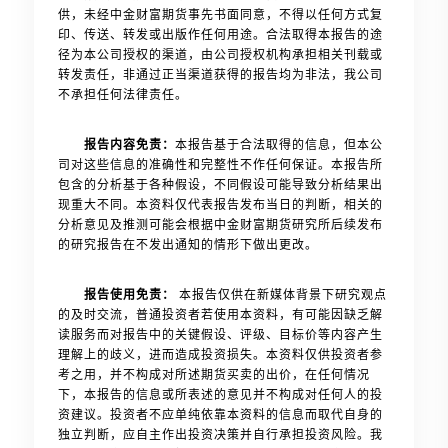
供，未经中金财富期货事先书面同意，不得以任何方式复
印、传送、转发或出版作任何用途。合法取得本报告的途
径为本公司授权的渠道，由公司授权机构承担相关刊载或
转发责任，非通过正当渠道获得的报告均为非法，我公司
不承担任何法律责任。
报告内容免责：
本报告基于合法取得的信息，但本公
司对这些信息的准确性和完整性不作任何保证。本报告所
包含的分析基于各种假设，不同假设可能导致分析结果出
现重大不同。本资料仅代表报告发布当日的判断，相关的
分析意见及推测可能会根据中金财富期货研究所后续发布
的研究报告在不发出通知的情形下做出更改。
报告使用免责：
本报告仅供在新媒体背景下研究观点
的及时交流，普通投资者若使用本资料，有可能因缺乏解
读服务而对报告中的关键假设、评级、目标价等内容产生
理解上的歧义，进而造成投资损失。本资料仅供投资者参
考之用，并不构成对所述期货买卖的出价，在任何情况
下，本报告的信息或所表述的意见并不构成对任何人的投
资建议。投资者不应单纯依靠本资料的信息而取代自身的
独立判断，应自主作出投资决策并自行承担投资风险。我