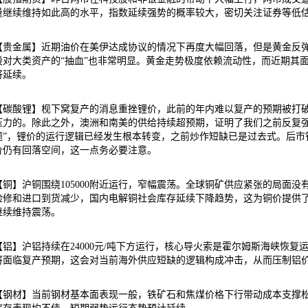
量继续维持如此高的水平，指数延续强势的概率较大，密切关注证券等低
【贵金属】近期油价在美伊达成协议的情况下再度大幅回落，但是黄金反
股对大类资产的“抽血”也非常明显。黄金走势极度依赖流动性，而近期其
将延续。
【碳酸锂】枧下窝复产的消息重挫锂价，此前的年内难以复产的预期被打破
压力的。除此之外，澳洲和南美的供给持续超预期，证明了我们之前反复强
题”，锂价的运行逻辑已经发生根本转变，之前炒作短缺已是过去式。后市
价仍有回落空间，这一点务必要注意。
【铜】沪铜围绕105000附近运行，窄幅震荡。全球铜矿供应紧张的局面
检修和进口到货减少，国内电解铜社会库存延续下降趋势，这为铜价提供
继续维持震荡。
【铝】沪铝持续在24000元/吨下方运行，核心导火索是霍尔姆斯海峡恢
将面临复产预期，这会对当前海外供应短缺的逻辑构成冲击，从而压制铝
【钢材】当前钢材基本面表现一般，铁矿石和焦煤价格下行带动成本支撑