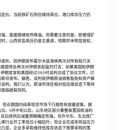
面定价。当前铁矿石供应维持高位，港口库存压力仍
较强，盘面情绪有所降温。但需要注意的是，即便煤矿
同时，山西安监高压仍是主基调，短期并未明显放松，
添波折。因伊朗宣布霍尔木兹海峡再次对所有船只关
则美国将会再次对伊朗发起猛烈打击；如果美国和伊朗
，伊朗官宣和美国经过18小时谈判达成了协议文件，讨
基斯坦发布。据悉，谈判就伊朗原油销售豁免和资产解
行谈判。我们认为，原油市场在相对低估值状态下等待
录面临破裂风险。
低，但近期国内纯苯现货市场下行趋势有放缓迹象。据
位。6月中旬以后，山东地区部分重整装置因炼油利
，且后续供应减量预期确定性强，另外华东、东北炼厂
乙烯行业开工率低位小幅回升，但企业在成本效益压力
应凸显，企业多采取维持低库存状态下按需采购的策