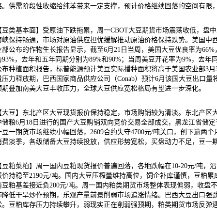
略。供需阶段性收缩给纯苯带来一定支撑，预计价格继续回落的空间有限
【豆类基本面】受原油下跌拖累，周一CBOT大豆期货市场震荡收低，盘
海峡保持畅通，市场对原油供应担忧缓解推动原油价格保持跌势。美国中
业部公布的作物生长报告显示，截至6月21日当周，美国大豆优良率为66
为93%，去年和五年同期分别为89%和90%；当周美豆开花率为9%，去
公布种植面积报告，标普能源预计美豆实际播种面积将高于美国农业部3月3
量压力释放期，巴西国家商品供应公司（Conab）预计6月该国大豆出口量将
预期叠加南美大豆丰收压力，全球大豆供应宽松格局有望进一步深化。
【大豆】东北产区大豆现货报价保持稳定，市场购销较为清淡。东北产区
中储粮6月18日进行的国产大豆购销双向竞价交易全部成交，黑龙江省储定于6月2
一豆一期货市场继续小幅回落，2609合约失守4700元/吨关口，创下逾
消费淡季，各级储备大豆持续投放，供应形势宽松，买盘动力不足，豆一
【豆粕菜粕】周一国内豆粕现货报价普遍回落，各地跌幅在10-20元/吨，沿海
报价持稳至2190元/吨。国内大豆压榨量维持高位，饲企补库谨慎，豆粕
南豆粕基差接近负200元/吨。周一国内粕类期货市场整体表现偏弱，收盘
沛降低干旱炒作预期，乐观产量前景削弱市场追涨情绪。巴西大豆出口强
松。豆粕库存压力持续攀升，弱现实正在削弱强预期，粕类期货市场反弹