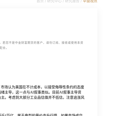
首页 /
研究中心
/
研究报告
/
早盘视点
。若您不是中金财富期货的客户，请勿订阅、接收或使用本资
配合。
置，市场认为美国在不计成本，以接受侮辱性条约的态度
绪主导，这一点与AI叙事类似。目前AI叙事主导资
为主。考虑到大部分工业品估值并不低估，注意追涨风
近4万亿，属于典型的量价齐升行情。如果市场成交