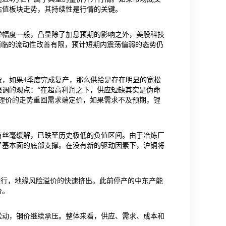
估值板块走势，其持续性是行情的关键。
弹幅度一般，凸显除了加息预期的影响之外，美股科技
面临的流动性改善有限，预计短期内震荡偏弱的态势仍
，如果4季度完成复产，那么供给是存在明显的宽松
调的观点：“在超高利润之下，供应短缺其实是伪命
锂价的走势重回需求端定价，如果需求不及预期，锂
没有丝毫缓解，已跌至历史极低的负值区间。由于冶炼厂
了基本面的底部支撑。在没有新的驱动因素下，沪铜将
复运行，地缘风险溢价的快速挤出。此前停产的中东产能
价。
松动，钢价继续承压。整体来看，供应、需求、成本和