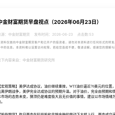
中金财富期货早盘视点（2026年06月23日）
来源：中金财富期货
发布时间：2026-06-23
点击数:
53
本资料仅面向中金财富期货客户和已开户的投资者，请勿对本资料进行任何形式的转发
料中的信息。本资料难以设置访问权限，若给您造成不便，敬请谅解。感谢您的理解与
以下内容来自：中金财富期货研究所
【宏观策略】美伊达成协议，油价继续重挫，WTI油价逼近70美元的位
逃离伊朗战争，美伊完全达成协议的预期升温。对于油价，完全由预期和情
本市场的态势未变，猜顶仍是难度极大且无价值的事情，建议以市场情绪
险。
【股指期货】昨日两市在科技股和非银金融的带动下大幅上行，两市成交逼