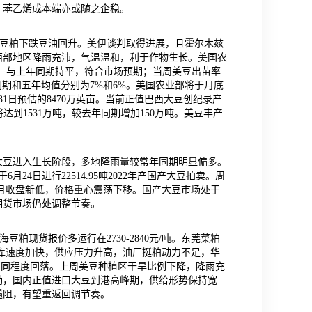
，苯乙烯成本端亦或随之企稳。
中豆粕下跌豆油回升。美伊谈判取得进展，且霍尔木兹
西部地区降雨充沛，气温温和，利于作物生长。美国农
%，与上年同期持平，符合市场预期；当周美豆出苗率
年同期和五年均值分别为7%和6%。美国农业部将于月底
1日预估的8470万英亩。当前正值巴西大豆创纪录产
达到1531万吨，较去年同期增加150万吨。美豆丰产
大豆进入生长阶段，多地降雨量较常年同期明显偏多。
4日进行22514.95吨2022年产国产大豆拍卖。周
两个月收盘新低，价格重心震荡下移。国产大豆市场处于
期货市场仍处调整节奏。
豆粕现货报价多运行在2730-2840元/吨。东莞菜粕
累库速度加快，供应压力升高，油厂挺粕动力不足，华
不同程度回落。上周美豆种植区干旱比例下降，降雨充
劲，国内正值进口大豆到港高峰期，供给形势保持宽
遇阻，有望重返回调节奏。