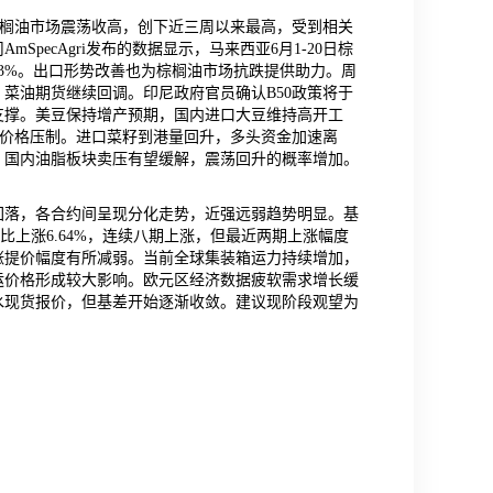
棕榈油市场震荡收高，创下近三周以来最高，受到相关
ecAgri发布的数据显示，马来西亚6月1-20日棕
.53%。出口形势改善也为棕榈油市场抗跌提供助力。周
菜油期货继续回调。印尼政府官员确认B50政策将于
支撑。美豆保持增产预期，国内进口大豆维持高开工
存对价格压制。进口菜籽到港量回升，多头资金加速离
，国内油脂板块卖压有望缓解，震荡回升的概率增加。
回落，各合约间呈现分化走势，近强远弱趋势明显。基
，环比上涨6.64%，连续八期上涨，但最近两期上涨幅度
涨提价幅度有所减弱。当前全球集装箱运力持续增加，
运价格形成较大影响。欧元区经济数据疲软需求增长缓
水现货报价，但基差开始逐渐收敛。建议现阶段观望为