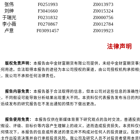
张伟
F0251993
Z0013973
刘绅
F3041660
Z0015324
于瑞光
F0231832
Z0000756
李小薇
F0270867
Z0012784
卢意
F03091457
Z0019923
法律声明
版权免责声明：
本报告由中金财富期货有限公司提供，未经中金财富期货事
任何用途。合法取得本报告的途径为本公司授权的渠道，由公司授权机构承担相
法，我公司不承担任何法律责任。
报告内容免责：
本报告基于合法取得的信息，但本公司对这些信息的准确性
设，不同假设可能导致分析结果出现重大不同。本资料仅代表报告发布当日的判
所后续发布的研究报告在不发出通知的情形下做出更改。
报告使用免责：
本报告仅供在新媒体背景下研究观点的及时交流，普通投资
键假设、评级、目标价等内容产生理解上的歧义，进而造成投资损失。本资料仅
任何情况下，本报告的信息或所表述的意见并不构成对任何人的投资建议。投资
自主作出投资决策并自行承担投资风险。我公司及研究人员不对投资者使用本资