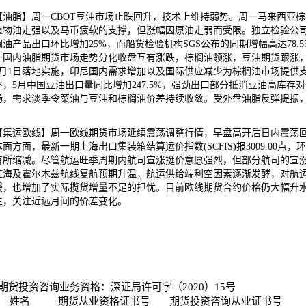
【油脂】周一CBOT豆油市场止跌回升，技术上维持弱势。周一马来西亚
植物油走强以及马币疲软的支撑，但涨幅因原油走弱而受限。独立检验公司AmSp
榈油产品出口环比增加25%，而船货检验机构SGS公布的同期增幅高达78
一国内油脂期货市场走势分化收盘互有涨跌，棕榈油领涨，豆油期货跟涨，
7月1日落地实施，印尼国内需求增加以及国际供应减少为棕榈油市场提供
率，5月中国豆油出口量同比增加247.5%，强劲出口部分抵消豆油高库
场，需求淡季令菜油与豆油和棕榈油价差持续收敛。受外盘油脂反弹提振
【集运欧线】周一欧线期货市场延续震荡调整行情，早盘高开后日内震荡
本面方面，最新一期上海出口集装箱结算运价指数(SCFIS)报3009.00点
有所缩减。尽管航运旺季周期内航司宣涨挺价意愿强烈，但部分航司的宣
红海及霍尔木兹航线复航预期升温，航运供给端利空因素逐渐发酵，对航
慢，也增加了实际揽货增量不足的担忧。目前欧线期货合约价格仍大幅升
主，关注近远月间的价差变化。
期货投资咨询业务资格：深证局许可字（2020）15号
姓名
期货从业资格证书号
期货投资咨询从业证书号