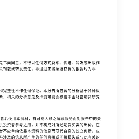
先书面同意，不得以任何方式复印、传送、转发或出版作
关刊载或转发责任，非通过正当渠道获得的报告均为非
和完整性不作任何保证。本报告所包含的分析基于各种假
断，相关的分析意见及推测可能会根据中金财富期货研究
者若使用本资料，有可能因缺乏解读服务而对报告中的关
供投资者参考之用，并不构成对所述期货买卖的出价，在
者不应单纯依靠本资料的信息而取代自身的独立判断，应
料涉及的信息所产生的任何直接或间接损失或与此有关的