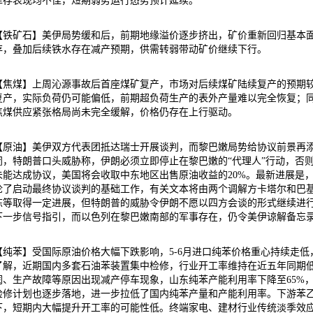
库存表现均不佳，短期弱势运行态势预计延续。
【铁矿石】美伊局势缓和后，前期地缘溢价逐步挤出，矿价重新回归基本
存，叠加后续铁水存在减产预期，供需转弱带动矿价继续下行。
【焦煤】上周沁源事故后首座煤矿复产，市场对后续煤矿陆续复产的预期
复产，实际负荷仍可能偏低，前期超负荷生产的表外产量难以完全恢复；
焦煤供应紧张格局尚未完全缓解，价格仍存在上行驱动。
【原油】美伊双方代表团抵达瑞士开展谈判，而黎巴嫩局势给协议前景再
闭，特朗普口头威胁称，伊朗必须立即停止在黎巴嫩的“代理人”行动，否
未能达成协议，美国将会收取中东地区出售原油收益的20%。最新进展是
论了启动最终协议谈判的基础工作，有关文本将由两个调解方卡塔尔和巴
冻等取得一定进展，但特朗普的威胁令伊朗不愿以四方会谈的形式继续进
下一步信号指引，而以色列在黎巴嫩南部的军事存在，仍令美伊谅解备忘
【纯苯】受国际原油价格大幅下跌影响，5-6月进口纯苯价格重心持续走
了解，近期国内多套石油苯装置集中检修，行业开工率维持在近五年同期低
润、生产故障等原因出现减产停车现象，山东纯苯产能利用率下降至65%
检修计划也逐步落地，进一步拉低了国内纯苯产量和产能利用率。下游苯
下，短期内大幅提升开工率的可能性低。终端家电、建材行业传统淡季效