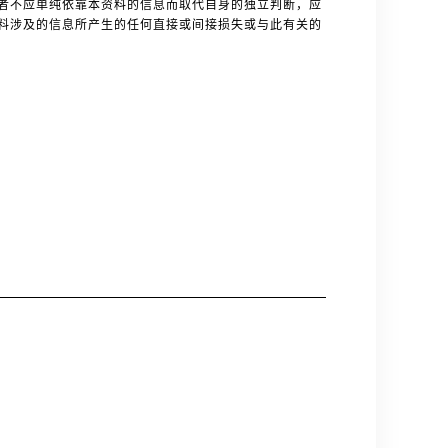
者不应单纯依靠本资料的信息而取代自身的独立判断，应
料涉及的信息所产生的任何直接或间接损失或与此有关的