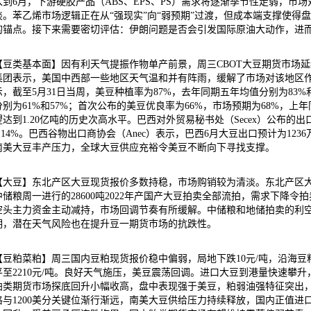
入到6月，下游硬胶产品（ABS、EPS、PS）需求将逐渐季节性走弱，
淡。苯乙烯市场逻辑正在从“强现实”向“弱预期”过渡，但成本端支撑使得
的锚点。接下来需要密切评估：伊朗问题是否会引发国际原油大动作，进
【豆类基本面】因有利天气提振作物单产前景，周三CBOT大豆期货市场
集团表示，美国中西部一些地区天气温和并有阵雨，缓解了市场对该地区
示，截至5月31日当周，美豆种植率为87%，去年同期五年均值分别为83%
分别为61%和57%；首次公布的美豆优良率为66%，市场预期为68%，上年
望达到1.20亿吨的历史次高水平。巴西对外贸易秘书处（Secex）公布的出口
5.14%。巴西谷物出口商协会（Anec）表示，巴西6月大豆出口预计为12
南美大豆丰产压力，全球大豆供应充裕令美豆不断向下寻找支撑。
【大豆】东北产区大豆现货报价多数持稳，市场购销较为清淡。东北产区
中储粮周一进行的28600吨2022年产国产大豆拍卖全部流拍，需求下降
空头主力资金主动减持，市场回调节奏有所缓解。中储粮和地储拍卖的利
期，潜在天气风险也在提升豆一期货市场的抗跌性。
【豆粕菜粕】周三国内豆粕现货报价稳中偏弱，局地下跌10元/吨，沿海豆粕现
平至2210元/吨。良好天气施压，美豆震荡回调。进口大豆到港量快速攀
粕类期货市场探底回升小幅收高，盘中表现强于美豆，粕弱油强特征突出
格与1200美分关键位渐行渐远，南美大豆供给压力持续释放，国内正值