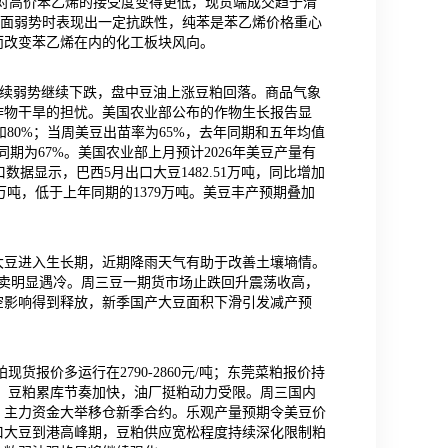
市场对高价苯乙烯的接受度变得更低，现货端成交趋于清
盘面弱势时表现出一定抗跌性，纯苯是苯乙烯价格重心
而改变苯乙烯在内的化工板块风向。
延续弱势继续下跌，盘中豆油上涨豆粕回落。商品气象
作物干旱的担忧。美国农业部公布的作物生长报告显
和80%；当周美豆出苗率为65%，去年同期和五年均值
同期为67%。美国农业部上月预计2026年美豆产量有
数据显示，巴西5月出口大豆1482.51万吨，同比增加
36万吨，低于上年同期的1379万吨。美豆丰产预期叠加
大豆进入生长期，近期降雨天气有助于改善土壤墒情。
令拍卖明显遇冷。周三豆一期货市场止跌回升震荡收高，
空影响得到释放，新季国产大豆面积下滑引发减产预
货报价多运行在2790-2860元/吨；东莞菜粕报价持
升，豆粕累库节奏加快，油厂挺粕动力受限。周三国内
，主力资金大举移仓新季合约。乐观产量预期令美豆价
进口大豆到港高峰期，豆粕供应宽松程度持续深化限制粕