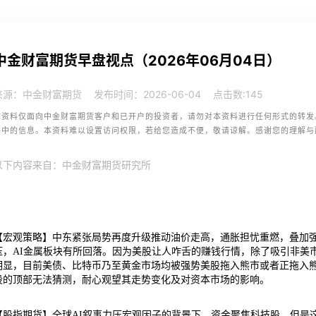
中金财富期货早盘视点（2026年06月04日）
来源：中金财富期货
发布时间：2026-06-04
点击数:
145
本资料仅面向中金财富期货客户和已开户的投资者，请勿对本资料进行任何形式的转发
料中的信息。本资料难以设置访问权限，若给您造成不便，敬请谅解。感谢您的理解与
以下内容来自：中金财富期货研究所
【宏观策略】中东紧张局势再度升级推动油价走高，通胀担忧重燃，叠加
压，AI金属板块有所回落。因为美股让人咋舌的赚钱行情，除了吸引非美
明显，目前美债、比特币乃至黄金市场均被强势美股拖入熊市或者正拖入熊
股的顶部无法猜测，耐心观望其走势变化及对资本市场的影响。
【股指期货】全球AI叙事力压宏观因子的背景下，资金聚焦科技股，但是