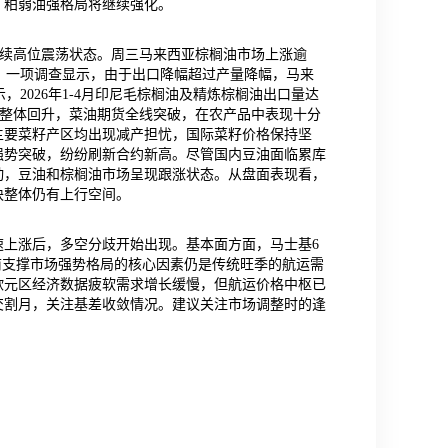
，粕弱油强格局将继续强化。
延续高位震荡状态。周三马来西亚棕榈油市场上涨逾
前，一项调查显示，由于出口降幅超过产量降幅，马来
，2026年1-4月印尼毛棕榈油及精炼棕榈油出口量达
振下整体回升，菜油期货全线突破，在农产品中表现十分
主要菜籽产区均出现减产担忧，国际菜籽价格保持坚
强势突破，纷纷刷新合约新高。尽管国内豆油面临累库
动，豆油和棕榈油市场呈现跟涨状态。从盘面表现看，
块整体仍有上行空间。
上涨后，多空分歧开始出现。基本面方面，马士基6
元。当前支撑市场强势格局的核心因素仍是传统旺季的航运需
欧元区经济数据疲软需求增长缓慢，但航运价格中枢已
交割月，关注基差收敛情况。建议关注市场调整时的逢