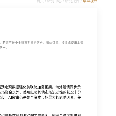
首页 /
研究中心
/
研究报告
/
早盘视点
。若您不是中金财富期货的客户，请勿订阅、接收或使用本资
配合。
强劲宏观数据强化美联储加息预期，海外股债同步承
市场资金之外，美股虹吸其他市场流动性的状况十分
市。AI叙事仍是整个资本市场最大的影响因素，美
这也是指数剧烈波动的主要原因，即资金过度扎堆科