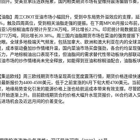
价回升。受美豆承压连跌拖累，国内粕类期货市场有望维持震荡偏弱节奏
【油脂】周三CBOT豆油市场小幅回升，受到中东局势外溢效应的支撑，
3%，触及四周高位，受到相关油脂走强的提振。在下周MPOB月报公布
西亚5月棕榈油库存预计升至236万吨，环比增长2.2%。印尼统计局数据显示
到772万吨，同比增长20.38%。周三国内油脂期货市场在菜油的强势提
抢眼。全球多地极端天气频发，包括加拿大、欧洲和澳大利亚在内的全球
挺，成本驱动叠加炒作情绪升温，国内菜油市场买盘强劲，各合约均呈现
压力，产地棕榈油出口表现不佳，但油脂间的需求替代性带动板块内部联
菜油市场的炒作情绪尚未完全释放，如能得到豆油和棕榈油配合，油脂板
【集运欧线】周三欧线期货市场呈现高位宽度震荡行情，期货价格连续快速
月最新报价为4400-4500美元，低于之前宣涨的6月下旬大柜4700美
求，地缘局势变化引发的能源价格上涨也给航运成本带来有效支撑。尽管
经开始逐渐上升。目前欧线期货合约价格大幅升水现货报价，06合约进入
低进场机会及近远月间的价差变化。