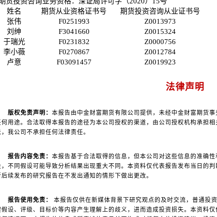
期货投资咨询业务资格：深证局许可字（2020）15号
姓名
期货从业资格证书号
期货投资咨询从业证书号
张伟
F0251993
Z0013973
刘绅
F3041660
Z0015324
于瑞光
F0231832
Z0000756
李小薇
F0270867
Z0012784
卢意
F03091457
Z0019923
法律声明
版权免责声明：
本报告由中金财富期货有限公司提供，未经中金财富期货事
任何用途。合法取得本报告的途径为本公司授权的渠道，由公司授权机构承担相
法，我公司不承担任何法律责任。
报告内容免责：
本报告基于合法取得的信息，但本公司对这些信息的准确性
设，不同假设可能导致分析结果出现重大不同。本资料仅代表报告发布当日的判
所后续发布的研究报告在不发出通知的情形下做出更改。
报告使用免责：
本报告仅供在新媒体背景下研究观点的及时交流，普通投资
键假设、评级、目标价等内容产生理解上的歧义，进而造成投资损失。本资料仅