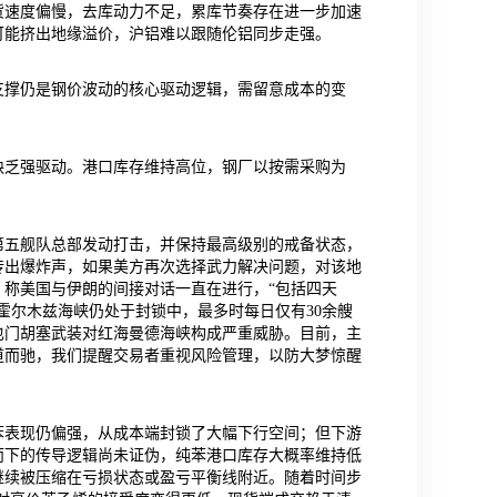
货速度偏慢，去库动力不足，累库节奏存在进一步加速
可能挤出地缘溢价，沪铝难以跟随伦铝同步走强。
支撑仍是钢价波动的核心驱动逻辑，需留意成本的变
缺乏强驱动。港口库存维持高位，钢厂以按需采购为
第五舰队总部发动打击，并保持最高级别的戒备状态，
传出爆炸声，如果美方再次选择武力解决问题，对该地
称美国与伊朗的间接对话一直在进行，“包括四天
霍尔木兹海峡仍处于封锁中，最多时每日仅有30余艘
也门胡塞武装对红海曼德海峡构成严重威胁。目前，主
道而驰，我们提醒交易者重视风险管理，以防大梦惊醒
苯表现仍偏强，从成本端封锁了大幅下行空间；但下游
而下的传导逻辑尚未证伪，纯苯港口库存大概率维持低
继续被压缩在亏损状态或盈亏平衡线附近。随着时间步