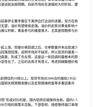
的波动就会超预期。目前市场处在波幅较大的阶段，建
目前美伊主要矛盾在于美伊边打边谈的进展，双方在核
封无望，油价有望继续走强。油价的走势对黄金影响十
内难以判断，黄金参与的难度很大，尤其是短期参与价
一起上涨，但是价格回调之后，仓单数量并未出现减少
格回落而回落，说明市场并不缺货，所以现货的基差一
抛盘面，形成了负反馈，这是这一轮回调的最根本的原
分显性化了，之后的去库才有意义。考虑到碳酸锂价格
估的10倍以上。现货市场对2606合约报贴130元/
美国铜关税预期发酵以及宏观情绪修复等多重因素共
恐慌"形成对比的是，国内铝供应端保持充裕，国内1-5
近4500万吨的政策天花板。下游型材、线缆等终端订单增