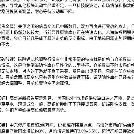
技股，导致其他板块流动性严重不足，一旦科技股波动，市场情绪和指数
议稳健投资者观望，耐心等待波动率下降。
【贵金属】美伊之间的信息交流已中断数日，双方再度进行零散的攻击，
心问题上仍然分歧较大，当前显性原油库存正在快速去化，若海峡短期解
分直接，金价目前几乎成了原油走势的反向指标，由于地缘问题走势短期
值不大。
【碳酸锂】碳酸锂此轮调整行情有个非常重要的特点就是价格与仓单数量
的情况，这是价格倒逼隐性库存显性化的典型特征。仓单数量不随市场价
直无法走强，对应的下游就不急于采买，贸易商出货不畅，只能注册仓单
因。目前盘面出现变化只有等到仓单数量持续下降，说明隐性库存已经充
已经大幅调整，目前位置追空仍需谨慎。
【铜】高盛最新报告更是测算，"美国以外"市场铜供应缺口达64万吨，是此前预
吨至平水，现货成交一般，高铜价抑制了下游接货意愿。矿端刚性支撑，
振，沪铜有望维持高位偏强震荡态势。
【铝】中东停产规模超200万吨，LME库存降至冰点。与海外市场的"供给
月原铝产量同比增长约3%，月均增速维持在3.0%-3.5%，运行产能已接