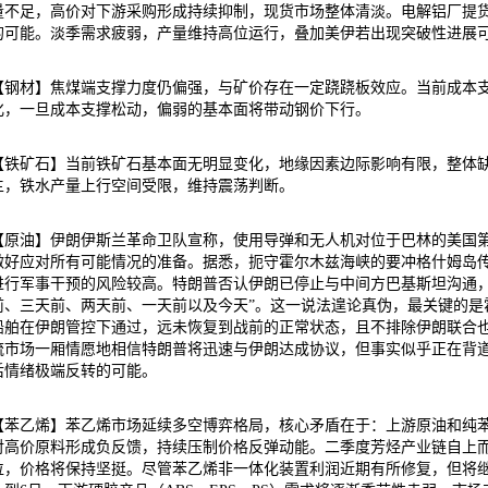
量不足，高价对下游采购形成持续抑制，现货市场整体清淡。电解铝厂提
的可能。淡季需求疲弱，产量维持高位运行，叠加美伊若出现突破性进展
【钢材】焦煤端支撑力度仍偏强，与矿价存在一定跷跷板效应。当前成本
化，一旦成本支撑松动，偏弱的基本面将带动钢价下行。
【铁矿石】当前铁矿石基本面无明显变化，地缘因素边际影响有限，整体
主，铁水产量上行空间受限，维持震荡判断。
【原油】伊朗伊斯兰革命卫队宣称，使用导弹和无人机对位于巴林的美国
做好应对所有可能情况的准备。据悉，扼守霍尔木兹海峡的要冲格什姆岛
进行军事干预的风险较高。特朗普否认伊朗已停止与中间方巴基斯坦沟通，
前、三天前、两天前、一天前以及今天”。这一说法遑论真伪，最关键的是
船舶在伊朗管控下通过，远未恢复到战前的正常状态，且不排除伊朗联合
流市场一厢情愿地相信特朗普将迅速与伊朗达成协议，但事实似乎正在背
后情绪极端反转的可能。
【苯乙烯】苯乙烯市场延续多空博弈格局，核心矛盾在于：上游原油和纯
对高价原料形成负反馈，持续压制价格反弹动能。二季度芳烃产业链自上
位，价格将保持坚挺。尽管苯乙烯非一体化装置利润近期有所修复，但将