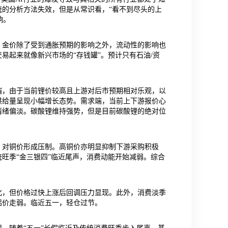
的分析方法失效，但是从常识看，“看不到尽头的上
响。
期，金价除了受到通胀预期的影响之外，流动性的影响也
易起来就像新兴市场的“存钱罐”。预计只有石油/资
端，由于当前锂价较高且上游对后市预期相对乐观，以
供给量呈现小幅增长态势。需求端，当前上下游报价心
情绪偏淡。碳酸锂维持强势，但是目前碳酸锂的绝对位
，对铜价形成压制。高铜价亦明显抑制下游采购积极
旺季“金三银四”临近尾声，消费动能开始减弱。综合
化，但价格过快上涨后回调压力显现。此外，消费淡季
铝价走弱。临近五一，轻仓过节。