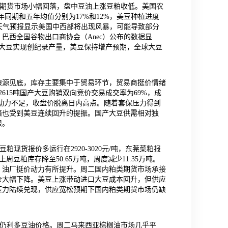
豆期货市场小幅回落，盘中豆油上涨豆粕收低。美国农
年同期和五年均值分别为17%和12%，美豆种植进度
。天气预报显示美国中西部将出现风暴，可能导致部分
巴西全国谷物出口商协会（Anec）公布的数据显
巴西大豆实现创纪录产量，美豆保持增产预期，全球大豆
粮源见底，库存主要集中于贸易环节，贸易商挺价情绪
615吨国产大豆购销双向竞价交易成交率为69%，成
涨动力不足，收盘价脱离日内高点。随着套保压力得到
绪也受到美豆连续回升的提振。国产大豆供需相对独
限。
粕现货报价多运行在2920-3020元/吨，东莞菜粕报
周豆粕库存降至50.65万吨，周度减少11.35万吨。
，油厂挺价动力有所提升。周二国内粕类期货市场承接
仓大幅下降。美豆上涨带动进口大豆成本回升，但供应
压力陆续兑现，供应宽松预期下国内粕类期货市场仍缺
求仍利多豆油价格。周二马来西亚棕榈油市场几乎平