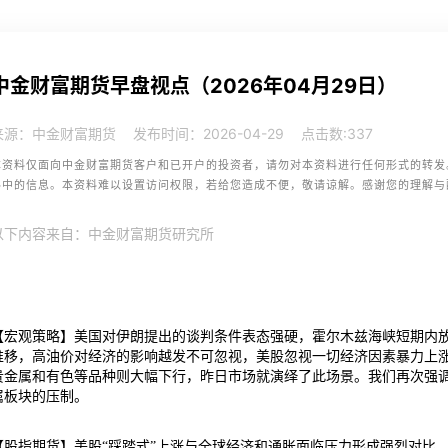
中金财富期货早盘视点（2026年04月29日）
来源：中金财富期货
发布时间：2026-04-29
点击数:
337
本资料仅面向中金财富期货客户和已开户的投资者，请勿对本资料进行任何形式的转发
料中的信息。本资料难以设置访问权限，若给您造成不便，敬请谅解。感谢您的理解与
以下内容来自：中金财富期货研究所
【宏观策略】美国对伊朗提出的谈判条件表态强硬，霍尔木兹海峡短期内放
推移，高油价对经济的影响越发不可忽视，美股忽视一切经济因素暴力上
贵金属和有色等品种则大幅下行，昨日市场就演绎了此场景。我们再次强
属板块的压制。
【股指期货】美股“踩踏式”上涨与全球经济和通胀面临压力形成强烈对比