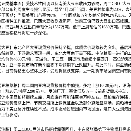
【豆类基本面】受技术性回调以及南美大豆丰收压力影响，周二CBOT大
业部公布的周度生长报告显示，截至4月26日当周，美豆种植率为23%，去
好于预期；当周美豆出苗率为8%，上年同期和五年均值分别为2%和1%
地区播种工作推迟。巴西大豆收割近尾声，当前正值巴西大豆出口高峰期。
示，巴西4月大豆出口量预计为1587万吨，低于上周预估的1639万吨。
供应宽松格局将进一步深化。
【大豆】东北产区大豆现货报价保持坚挺，优质优价现象较为突出。基层
依然较高，下游需求表现一般，东北大豆南下量下降。中储粮周一进行的22
交均价为4850元/吨，无溢价。周二豆一期货市场继续小幅回升，高位追
释放，豆一期货市场在新季面积下滑预期下止跌回升。与此同时，买盘情
立，目前价格重心整体上移，受现货抗跌支撑，豆一期货市场回调空间有
【豆粕菜粕】周二国内豆粕现货报价稳中偏强，多地上涨10-20元/吨，沿海豆
价上涨20元/吨至2290元/吨。受油厂开工率偏低及五一节前备货需求拉动，上
预计本周豆粕将继续去库，月底库存可能降至40万吨左右。豆粕库存连降
美豆涨势震荡上行，节前交易所上调保证金以及部分避险盘离场，菜粕持
压力下美豆反弹连续性不足。成本驱动暂缓国内市场抛压，进口大豆到港
少上行驱动。
【油脂】周二CBOT豆油市场继续震荡回升，中东紧张局势下生物燃料需