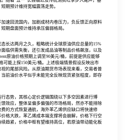
。随着“五一”长假临近及传统消费旺季步入尾声，基
，短期预计维持宽幅震荡走势。
并加速回流国内，加剧成材内卷压力，负反馈正向原料
，短期盘面预计维持承压偏弱格局。
态长达两月之久，粗略统计全球原油供应总量的15%
身面临供需失衡，还引发成品油等制品价格飙涨，以及
nt原油价格预期上调至90美元/桶，前提是供应能够
可能上探150美元/桶。上述极端情景假设反映出市
忽视的尾部风险。从原油期货市场表现来看，交易者普
，当前油价水平似乎未能完全反映现货紧张程度，即存
运行态势，其核心定价逻辑围绕以下多空因素进行博
反馈效应，整体呈偏多偏强的市场格局，然亦不能排除
收费的方式恢复通航，海外苯乙烯供应缺口将快速修
苯价格大跌，苯乙烯成本端支撑将会崩解，价格下行空
持续趋紧，价格中枢有望维持高位，若原油带动能化板