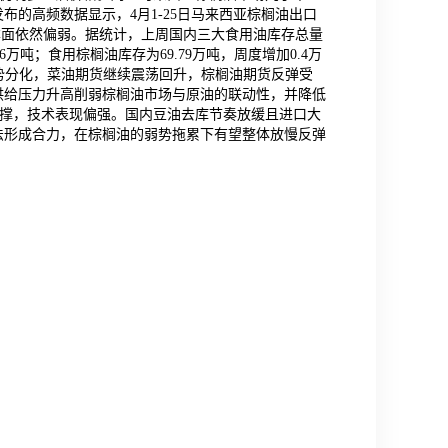
的高频数据显示，4月1-25日马来西亚棕榈油出口
供需基本面依然偏弱。据统计，上周国内三大食用油库存总量
.6万吨；食用棕榈油库存为69.79万吨，周度增加0.4万
场走势分化，菜油期货继续震荡回升，棕榈油期货反弹受
供给压力升高削弱棕榈油市场与原油的联动性，并降低
支撑，技术表现偏强。国内豆油去库节奏放缓且进口大
法形成合力，在棕榈油的弱势拖累下有望整体放慢反弹