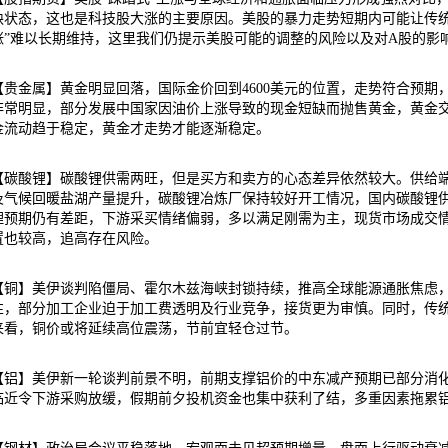
缺状态，这也是科技股大涨的主要原因。美股的暴力走势短期内可能让传统
涨”难以长期维持，这里我们仍提示美股可能的调整的风险以及对A股的影
【贵金属】黄金明显回落，国际金价回到4600美元的位置，走势符合预
非常明显，部分发展中国家因油价上涨导致的现金短缺而抛售黄金，黄金交
金流动趋于稳定，黄金才走势才能逐渐稳定。
【碳酸锂】碳酸锂供需两旺，但是买方和卖方的心态差异依然较大。供给
及气候回暖盐湖产量提升，碳酸锂冶炼厂保持较好开工情况，国内碳酸锂
理预期仍有差距，下游采买情绪偏弱，多以满足刚需为主，现货市场成交
置也较高，追高存在风险。
【铜】美伊谈判陷僵局、霍尔木兹海峡封锁持续，推高全球能源通胀焦虑
性，部分加工企业迫于加工费透明及行业竞争，接货更为审慎。同时，传统
来看，铜价或将延续高位震荡，节前宜轻仓过节。
【铝】美伊新一轮谈判前景不明，前期支撑铝价的中东减产预期已部分消
临近令下游采购放缓，假期前夕投机资金也集中获利了结，多重因素拖累