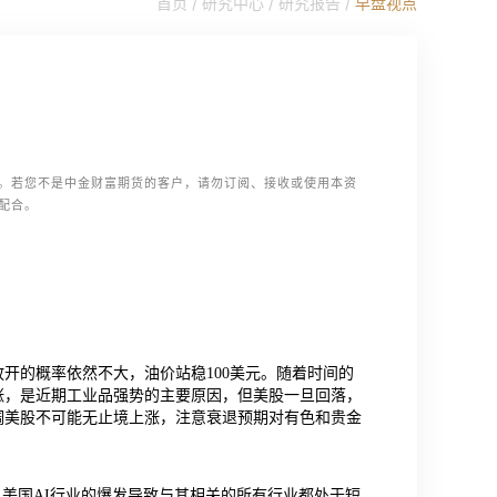
首页 /
研究中心
/
研究报告
/
早盘视点
。若您不是中金财富期货的客户，请勿订阅、接收或使用本资
配合。
开的概率依然不大，油价站稳100美元。随着时间的
涨，是近期工业品强势的主要原因，但美股一旦回落，
调美股不可能无止境上涨，注意衰退预期对有色和贵金
，美国AI行业的爆发导致与其相关的所有行业都处于短