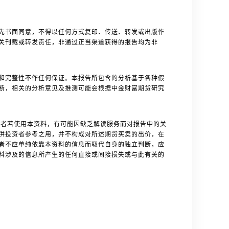
先书面同意，不得以任何方式复印、传送、转发或出版作
关刊载或转发责任，非通过正当渠道获得的报告均为非
和完整性不作任何保证。本报告所包含的分析基于各种假
断，相关的分析意见及推测可能会根据中金财富期货研究
者若使用本资料，有可能因缺乏解读服务而对报告中的关
供投资者参考之用，并不构成对所述期货买卖的出价，在
者不应单纯依靠本资料的信息而取代自身的独立判断，应
料涉及的信息所产生的任何直接或间接损失或与此有关的