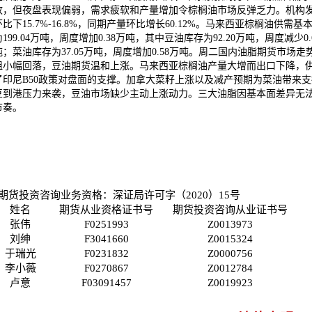
收，但夜盘表现偏弱，需求疲软和产量增加令棕榈油市场反弹乏力。机构发布
环比下15.7%-16.8%，同期产量环比增长60.12%。马来西亚棕榈油
为199.04万吨，周度增加0.38万吨，其中豆油库存为92.20万吨，周度减少0
吨；菜油库存为37.05万吨，周度增加0.58万吨。周二国内油脂期货市
阻小幅回落，豆油期货温和上涨。马来西亚棕榈油产量大增而出口下降，
了印尼B50政策对盘面的支撑。加拿大菜籽上涨以及减产预期为菜油带来
豆到港压力来袭，豆油市场缺少主动上涨动力。三大油脂因基本面差异无
节奏。
期货投资咨询业务资格：深证局许可字（2020）15号
姓名
期货从业资格证书号
期货投资咨询从业证书号
张伟
F0251993
Z0013973
刘绅
F3041660
Z0015324
于瑞光
F0231832
Z0000756
李小薇
F0270867
Z0012784
卢意
F03091457
Z0019923