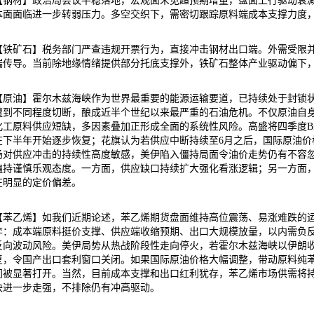
【钢材】政治局会议平稳落地，宏观面未见超预期增量，盘面上行驱动衰减
本面面临进一步转弱压力。多空交织下，需密切跟踪原料端成本支撑力度
【铁矿石】税务部门严查违规开票行为，直接冲击钢材出口端。外需受限
端传导。当前除地缘情绪提供部分托底支撑外，铁矿石整体产业驱动偏下
【原油】霍尔木兹海峡作为世界最重要的能源运输要道，已持续处于封锁状
遭到不同程度切断，酿成近半个世纪以来最严重的石油危机。不仅原油自
化工原料供应短缺，多因素叠加正形成全面的系统性风险。高盛将四季度Bre
在下半年开始逐步恢复；花旗认为若供应中断持续至6月之后，国际原油价格
场对供应冲击的持续性高度敏感，美伊陷入僵持局面令油价走势仍有不容
遍持谨慎乐观态度。一方面，供应缺口持续扩大强化看涨逻辑；另一方面
在明显的定价偏差。
【苯乙烯】如我们近期论述，苯乙烯期货盘面维持高位震荡、易涨难跌的
弈：成本端原料挺价支撑、供应端收缩预期、出口大规模放量，以内需负
反向波动风险。美伊局势从热战阶段性走向停火，若霍尔木兹海峡以伊朗
复，令国产出口套利窗口关闭。如果国际原油价格大幅调整，带动原料纯
间被显著打开。当然，目前成本支撑和出口红利犹存，苯乙烯市场供需将
块进一步走强，不排除仍有冲高驱动。