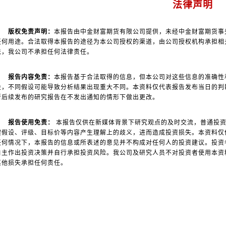
法律声明
版权免责声明：
本报告由中金财富期货有限公司提供，未经中金财富期货事
任何用途。合法取得本报告的途径为本公司授权的渠道，由公司授权机构承担相
法，我公司不承担任何法律责任。
报告内容免责：
本报告基于合法取得的信息，但本公司对这些信息的准确性
设，不同假设可能导致分析结果出现重大不同。本资料仅代表报告发布当日的判
所后续发布的研究报告在不发出通知的情形下做出更改。
报告使用免责：
本报告仅供在新媒体背景下研究观点的及时交流，普通投资
键假设、评级、目标价等内容产生理解上的歧义，进而造成投资损失。本资料仅
任何情况下，本报告的信息或所表述的意见并不构成对任何人的投资建议。投资
自主作出投资决策并自行承担投资风险。我公司及研究人员不对投资者使用本资
其他损失承担任何责任。