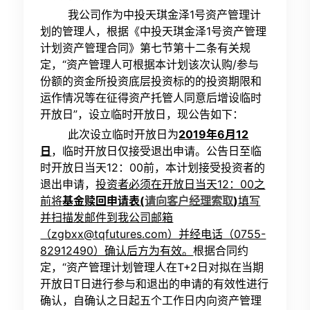
我公司作为中投天琪金泽
1
号资产管理计
划的管理人，根据《中投天琪金泽
1
号资产管理
计划资产管理合同》第七节第十二条有关规
定，
“
资产管理人可根据本计划该次认购
/
参与
份额的资金所投资底层投资标的的投资期限和
运作情况等在征得资产托管人同意后增设临时
开放日
”
，设立临时开放日，现公告如下：
此次设立临时开放日为
2019年6月12
日
，临时开放日仅接受退出申请。公告日至临
时开放日当天
12
：
00
前，本计划接受投资者的
退出申请，
投资者必须在开放日当天12：00之
前将
基金赎回申请表(
)
填写
请向客户经理索取
并扫描发邮件到我公司邮箱
（zgbxx@tqfutures.com）并经电话（0755-
82912490）确认后方为有效。
根据合同约
定，“资产管理计划管理人在
T+2
日对拟在当期
开放日
T
日进行参与和退出的申请的有效性进行
确认，自确认之日起五个工作日内向资产管理