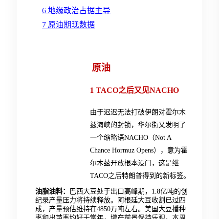
6 地缘政治占据主导
7 原油期现数据
原油
1
TACO之后又见NACHO
由于迟迟无法打破伊朗对霍尔木
兹海峡的封锁，华尔街又发明了
一个缩略语NACHO（Not A
Chance Hormuz Opens），意为霍
尔木兹开放根本没门，这是继
TACO之后特朗普得到的新标签。
油脂油料：
巴西大豆处于出口高峰期，1.8亿吨的创
纪录产量压力将持续释放。阿根廷大豆收割已过四
成，产量预估维持在4850万吨左右。美国大豆播种
率和出苗率均好于常年，增产前景保持乐观。本周