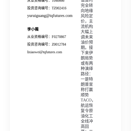
值暂时
从业资格编号：T040666
完全转
投资咨询编号：TZ002416
向地缘
yuruiguang@tqfutures.com
风险定
价，主
流机构
李小薇
大幅上
从业资格编号：F0270867
调未来
油价预
投资咨询编号：Z0012784
期。接
lixiaowei@tqfutures.com
下来伊
朗局势
或有两
种演绎
路径：
一是特
朗普宣
称打赢
顺势
TACO，
航运恢
复令原
油化工
全线冲
高回