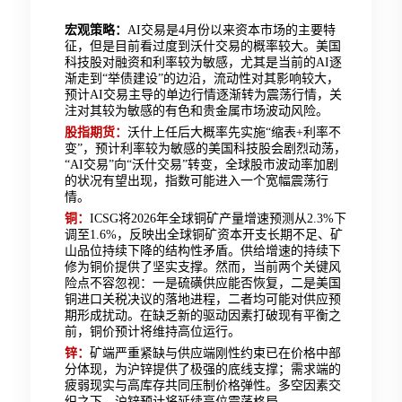
宏观策略：
AI交易是4月份以来资本市场的主要特
征，但是目前看过度到沃什交易的概率较大。美国
科技股对融资和利率较为敏感，尤其是当前的AI逐
渐走到“举债建设”的边沿，流动性对其影响较大，
预计AI交易主导的单边行情逐渐转为震荡行情，关
注对其较为敏感的有色和贵金属市场波动风险。
股指期货：
沃什上任后大概率先实施“缩表+利率不
变”，预计利率较为敏感的美国科技股会剧烈动荡，
“AI交易”向“沃什交易”转变，全球股市波动率加剧
的状况有望出现，指数可能进入一个宽幅震荡行
情。
铜：
ICSG将2026年全球铜矿产量增速预测从2.3%下
调至1.6%，反映出全球铜矿资本开支长期不足、矿
山品位持续下降的结构性矛盾。供给增速的持续下
修为铜价提供了坚实支撑。然而，当前两个关键风
险点不容忽视：一是硫磺供应能否恢复，二是美国
铜进口关税决议的落地进程，二者均可能对供应预
期形成扰动。在缺乏新的驱动因素打破现有平衡之
前，铜价预计将维持高位运行。
锌：
矿端严重紧缺与供应端刚性约束已在价格中部
分体现，为沪锌提供了极强的底线支撑；需求端的
疲弱现实与高库存共同压制价格弹性。多空因素交
织之下，沪锌预计将延续高位震荡格局。