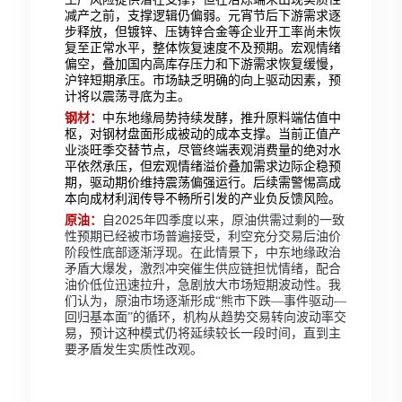
减产之前，支撑逻辑仍偏弱。元宵节后下游需求逐
步释放，但镀锌、压铸锌合金等企业开工率尚未恢
复至正常水平，整体恢复速度不及预期。宏观情绪
偏空，叠加国内高库存压力和下游需求恢复缓慢，
沪锌短期承压。市场缺乏明确的向上驱动因素，预
计将以震荡寻底为主。
钢材：
中东地缘局势持续发酵，推升原料端估值中
枢，对钢材盘面形成被动的成本支撑。当前正值产
业淡旺季交替节点，尽管终端表观消费量的绝对水
平依然承压，但宏观情绪溢价叠加需求边际企稳预
期，驱动期价维持震荡偏强运行。后续需警惕高成
本向成材利润传导不畅所引发的产业负反馈风险。
2025
原油：
自
年四季度以来，原油供需过剩的一致
性预期已经被市场普遍接受，利空充分交易后油价
阶段性底部逐渐浮现。在此情景下，中东地缘政治
矛盾大爆发，激烈冲突催生供应链担忧情绪，配合
油价低位迅速拉升，急剧放大市场短期波动性。我
们认为，原油市场逐渐形成“熊市下跌—事件驱动—
回归基本面”的循环，机构从趋势交易转向波动率交
易，预计这种模式仍将延续较长一段时间，直到主
要矛盾发生实质性改观。