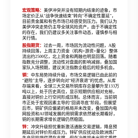
宏观策略：
美伊冲突并没有短期内结束的迹象，市
场定价正从“战争快速结束”转向“不确定性蔓延”，
目前贵金属和有色市场已经感受到压力。我们认为
美伊冲突走势仍主导全球风险资产，由于不确定性
的存在，我们仍建议多关注事件动态，谨慎参与相
关行情。
股指期货：
过去一周，市场因为流动性问题，A股
持续回落，上周主力资金（机构+游资+量化）整体
流出约2500亿，北上资金和两融也明显回落。随着
指数充分调整，流动性对盘面的影响减弱，叠加国
家队入场预期，建议关注指数企稳后的短多机会。
铜：
中东局势持续升级，市场交易逻辑已由此前的
“避险”主导，逐步转向对“经济衰退”的忧虑。从库
存端来看，全球三大交易所铜库存总量攀升至133万
吨以上，处于历史高位，显示短期供应相对充裕，
直接对铜价上行空间形成压制。总体而言，当前铜
市正处于宏观因素主导的“回调寻底”阶段。但展望
后市，铜矿供应偏紧的格局并未改变，叠加国内电
网投资和AI领域发展的用铜需求依然被长期看好，
铜的长期需求增长逻辑仍然稳固。
锌：
冲突升级担忧重新激活通胀交易逻辑，降息预
期延后对锌价形成压力。锌矿供应扰动及欧洲炼厂
生产风险提供潜在支撑，但在冶炼端未出现实质性