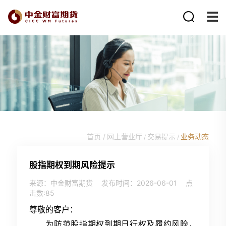
首页 /
网上营业厅
交易提示
业务动态
/
/
股指期权到期风险提示
来源：中金财富期货
发布时间：2026-06-01
点
击数:
85
尊敬的客户：
为防范股指期权到期日行权及履约风险，