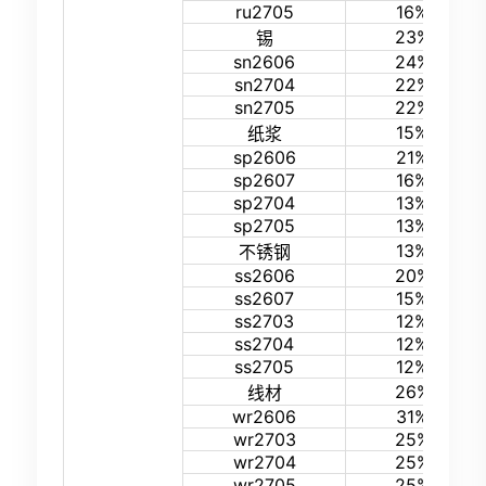
ru2705
16%
23%
锡
sn2606
24%
sn2704
22%
sn2705
22%
15%
纸浆
sp2606
21%
sp2607
16%
sp2704
13%
sp2705
13%
13%
不锈钢
ss2606
20%
ss2607
15%
ss2703
12%
ss2704
12%
ss2705
12%
26%
线材
wr2606
31%
wr2703
25%
wr2704
25%
wr2705
25%