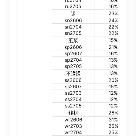
ru2704
16%
ru2705
16%
23%
锡
sn2606
24%
sn2704
22%
sn2705
22%
15%
纸浆
sp2606
21%
sp2607
16%
sp2704
13%
sp2705
13%
13%
不锈钢
ss2606
20%
ss2607
15%
ss2703
12%
ss2704
12%
ss2705
12%
26%
线材
wr2606
31%
wr2703
25%
wr2704
25%