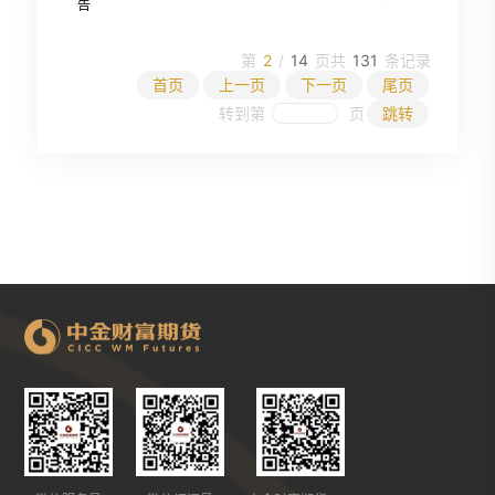
告
第
2
/
14
页
共
131
条记录
首页
上一页
下一页
尾页
转到第
页
跳转