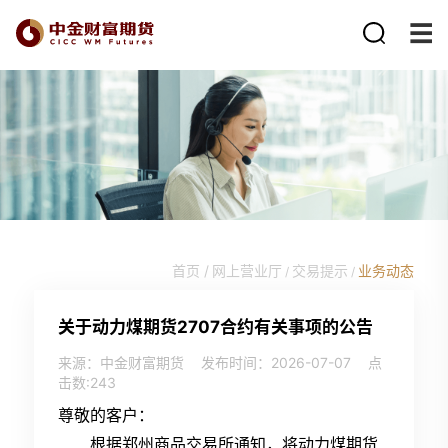
首页 /
网上营业厅
交易提示
业务动态
/
/
关于动力煤期货2707合约有关事项的公告
来源：中金财富期货
发布时间：2026-07-07
点
击数:
243
尊敬的客户：
根据郑州商品交易所通知，将动力煤期货