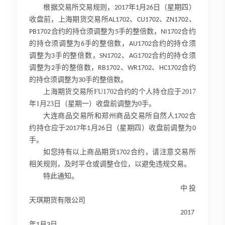
根据交易所交易规则，
年
月
日（星期四）
2017
1
26
收盘前，上海期货交易所
、
、
、
AL1702
CU1702
ZN1702
合约的持仓须调整为
手的整倍数，
合约
PB1702
5
NI1702
的持仓须调整为
手的整倍数，
合约的持仓须
6
AU1702
调整为
手的整倍数，
、
合约的持仓须
3
SN1702
AG1702
调整为
手的整倍数，
、
、
合约
2
RB1702
WR1702
HC1702
的持仓须调整为
手的整倍数。
30
上海期货交易所
FU1702
合约的个人持仓应于
2017
年
1
月
23
日（星期一）收盘前调整为
0
手。
大连商品交易所和郑州商品交易所自然人
合
1702
约持仓应于
年
月
日（星期四）收盘前调整为
2017
1
26
0
手。
如您持有以上商品期货
合约，请注意交易所
1702
相关规则，及时平仓或调整仓位，以避免违规交易。
特此通知。
中投
天琪期货有限公司
2017
年
月
日
1
3