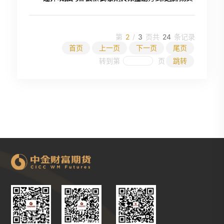
功。
公司，在搜索框输入“中金财富期货有限公司”，
程请以银行最新指引为准，详询工商银行95588
在查询结果中点击【中金财富期货有限公司】
——填写期货资金账号，选择并确认银行账户，
第
2
/
3
页
共
24
条记录
阅读并同意《中国公司银行集中式银期转账协
首页
上一页
下一页
尾页
议》，点击【下一步】——确认注册信息，并按
转到第
页
跳转
照提示输入密码——签约成功； （2）电脑网银
方式：进入工商银行官网
http://www.icbc.com.cn/icbc/，点击【个人网
上银行登录】——登录后点击菜单栏【全部】，
弹出树形目录，选择【基金·证券·期货】菜单——
选择【集中式银期注册】——阅读并接受协议，
点击【下一步】——选择银行卡、期货公司（选
择“中金财富期货有限公司”），并填写期货资金
账号，点击【下一步】一——签约成功。