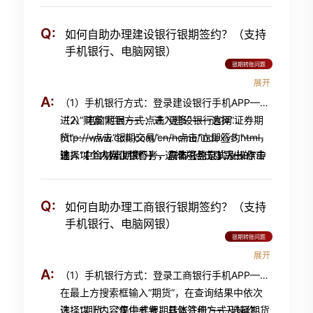
理】，点击【签约】——选择期货公司【中金财
司”，在资金账号处填写期货资金账号，在手机号
富期货】，点击【下一步】——输入期货资金账
Q:
如何自助办理建设银行银期签约？（支持
处填写您在银行预留的手机号——阅读并同意
号、手机号、详细地址（具体到门牌号）、邮政
手机银行、电脑网银）
《交通银行全国集中式银期转账服务协议》，点
编码——阅读并同意《兴业银行银期转账服务协
银期转账问题
击【下一步】——在资金密码处输入期货资金密
议》，输入银行卡取款密码，点击【下一步】
展开
码、在交易密码处输入银行卡取款密码、在短信
——签约成功。
A:
（1）手机银行方式：登录建设银行手机APP——
密码处输入手机收到的短信动态码——点击【下
进入“财富”栏目——点击“更多”——选择“证券期
（2）电脑网银方式：进入建设银行官网
一步】——签约成功； （2）电脑网银方式：进
货”——点击“银期交易”——点击“立即签约”——
http://www.ccb.com/cn/home/indexv3.html，
入交通银行官网
输入“中金财富期货”——选择并点击弹跳出的“中
选择【个人网上银行】，点击【登录】——点击
注：以上内容仅供参考，具体签约方式及操作流
https://pbank.95559.com.cn/personbank/system/syL
金财富期货有限公司-人民币”——输入“期货资金
【投资理财】，选择【银期交易】，点击【银期
程请以银行最新指引为准，详询建行95533
点击首页右侧的【个人网银登录】——登录后依
账号”、“期货资金密码”——勾选“认真阅读并同
签约】——输入【中金财富期】点击查询，选择
次点击【证券期货】-【银期转账签约】——在银
Q:
如何自助办理工商银行银期签约？（支持
意”——点击【下一步】——签约成功；
【
中金财富期货有限公司-人民币
】并点击【签
期签约页面选择“中金财富期货有限公司”，选择
手机银行、电脑网银）
约】——输入期货资金账户、期货资金密码——
银行卡号，填写证件号码，期货资金账号，手机
银期转账问题
勾选协议，点击“下一步”——核对签约信息，点
号，阅读并同意《交通银行全国集中式银期转账
展开
击“确认”——输入网银盾密码或短信动态口令，
服务协议》，点击【确认】——确认签约信息，
A:
（1）手机银行方式：登录工商银行手机APP——
点击“确定”——签约成功。
在资金密码处输入期货资金密码、在交易密码处
在最上方搜索框输入“期货”，在查询结果中依次
输入银行卡取款密码，点击【确认】——签约成
选择“期货”、“集中式银期转账注册”——选择期货
注：以上内容仅供参考，具体签约方式及操作流