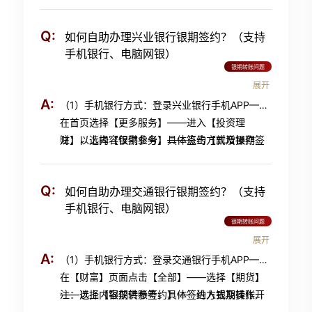
信息】——选择银行卡账户及币种，输入资金账
程请以银行最新指引为准，详询浦发银行95528
光卡密码处输入银行卡取款密码——阅读并同意
号，公司名称选择【中金财富期货有限公司】
《银期转账签约协议》——验证方式选择手机动
Q:
如何自助办理兴业银行银期签约？（支持
——点击【确认签约】——签约成功； （2）电
态密码，点击【下一步】——确认签约信息，输
手机银行、电脑网银）
脑网银方式：进入浦发银行官网
入手机动态密码，点击【提交】——签约成功。
银期转账问题
https://ebank.spdb.com.cn/msper-web-
展开
index/prelogin.do#，登录个人网银——进入
A:
（1）手机银行方式：登录兴业银行手机APP——
【投资理财】，依次点击【投资交易】-【股票与
在首页选择【更多服务】——进入【投资理
期货】——在【银期（商）业务】下点击【签约
财】，选择【银期业务】——点击【新增银期签
注：以上内容仅供参考，具体签约方式及操作流
开户】——选择服务商类型【期货】，输入服务
约关系】——选择【中金财富期货】，选择币种
程请以银行最新指引为准，详询兴业银行95561
商名称/编号：中金财富或00650000，点击【查
【人民币】，输入期货资金账号、手机号、详细
询】——在查询结果中选择中金财富期货后点击
Q:
如何自助办理交通银行银期签约？（支持
地址（具体到门牌号）、邮政编码——阅读并同
【签约】——在资金账号处输入期货资金账号、
手机银行、电脑网银）
意《兴业银行银期转账服务协议》，点击【签
在资金账户密码处输入期货资金密码、在银行卡
银期转账问题
约】——签约成功； （2）电脑网银方式：进入
交易密码处输入银行卡取款密码——点击【确
展开
兴业银行官网
认】——签约成功。
A:
（1）手机银行方式：登录交通银行手机APP——
https://personalbank.cib.com.cn/pers/main/login.do，
在【财富】页面点击【全部】——选择【期货】
登录个人网银——点击【投资理财】，进入【期
——选择【银期转账签约】——进入银期转账开
注：以上内容仅供参考，具体签约方式及操作流
货】——点击【银期业务】，下拉菜单【签约管
通页面，在期货公司处选择“中金财富期货有限公
程请以银行最新指引为准，详询交通银行95559