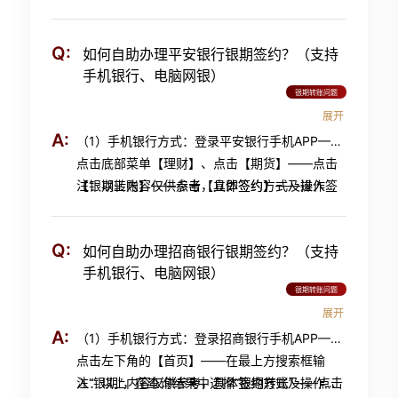
——点击签约管理下的【签约期货公司】——选
程请以银行最新指引为准，详询民生银行95568
择签约银行卡，期货公司选择“中金财富”，输入
Q:
如何自助办理平安银行银期签约？（支持
期货资金账号，阅读并同意《中国民生银行银期
手机银行、电脑网银）
转账服务协议》，点击【确认】——签约成功；
银期转账问题
（2）电脑网银方式：进入民生银行官网
展开
https://nper.cmbc.com.cn/pweb/static/login.html
A:
（1）手机银行方式：登录平安银行手机APP——
——登录后选择【理财】，下拉菜单【银期直通
点击底部菜单【理财】、点击【期货】——点击
车】，点击【签约管理】——选择签约银行卡，
【银期转账】——点击【立即签约】——进入签
注：以上内容仅供参考，具体签约方式及操作流
期货公司选择“中金财富”，输入期货资金账号，
约界面，选择“中金财富期货有限公司”，输入期
程请以银行最新指引为准，详询平安银行95511
阅读并同意《中国民生银行银期转账服务协
货资金账号，阅读并同意《平安银行银期转账业
议》，点击【确认】——签约成功。
Q:
如何自助办理招商银行银期签约？（支持
务服务协议》，点击【下一步】——输入银行卡
手机银行、电脑网银）
取款密码——签约成功； （2）电脑网银方式：
银期转账问题
进入平安银行官网
https://bank.pingan.com/，
展开
点击【个人网银登录】——登录后选择【投资理
A:
（1）手机银行方式：登录招商银行手机APP——
财】，下拉菜单【其他】，点击【期货】——进
点击左下角的【首页】——在最上方搜索框输
入【银期转账】，点击【账户管理】——点击右
入“银期”，在查询结果中选择“银期转账”——点击
注：以上内容仅供参考，具体签约方式及操作流
上角【新增签约账户】——期货公司选择【中金