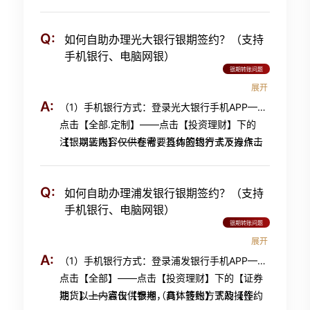
【建立协议】——进入签约界面，选择【中金财
程请以银行最新指引为准，详询招商银行95555
财富期货有限公司】，输入期货资金账号，阅读
富期货有限公司】（在第11页左右）并点击【开
并同意《平安银行银期转账业务服务协议》，点
Q:
如何自助办理光大银行银期签约？（支持
通协议】——勾选【期货端活期转保证金】、
击【下一步】——输入期货资金密码、银行卡取
手机银行、电脑网银）
【期货端保证金转活期】，输入身份证号、保证
款密码，点击【确定】——签约成功。
银期转账问题
金账号（即期货资金账号）、保证金密码（即期
展开
货资金密码）、取款密码（即银行卡取款密码）
A:
（1）手机银行方式：登录光大银行手机APP——
——阅读并同意《银期转账协议》，点击【确
点击【全部.定制】——点击【投资理财】下的
定】——签约成功； （2）电脑网银方式：进入
【银期转账】——在需要签约的银行卡下方点击
注：以上内容仅供参考，具体签约方式及操作流
招商银行官网
http://www.cmbchina.com/，点
【银期签约】——期货公司处选择“中金财富”，
程请以银行最新指引为准，详询光大银行95595
击【个人银行大众版】——登录后选择【自助转
期货保证金账号处填写期货资金账号——阅读并
账】，下拉菜单【银期转账】——选择银行账
Q:
如何自助办理浦发银行银期签约？（支持
同意《银期转账签约协议》，点击【下一步】
户，点击【建立协议】——阅读并同意银期转账
手机银行、电脑网银）
——签约成功； （2）电脑网银方式：进入光大
协议条款——填写身份证号码，期货公司选择
银期转账问题
银行官网
http://www.cebbank.com/，点击【个
【中金财富期货有限公司】，输入证件号码、期
展开
人网银登录】——登录后选择【投资理财】，下
货资金账号、期货资金密码、银行卡密码，点击
A:
（1）手机银行方式：登录浦发银行手机APP——
拉菜单【银期转账】——进入【账户管理】——
【建立】——签约成功。
点击【全部】——点击【投资理财】下的【证券
点击【签约银期转账】——期货公司处选择“中金
期货】——点击【银期（商）转账】下的【签约
注：以上内容仅供参考，具体签约方式及操作流
财富”，期货保证金账号处填写期货资金账号，阳