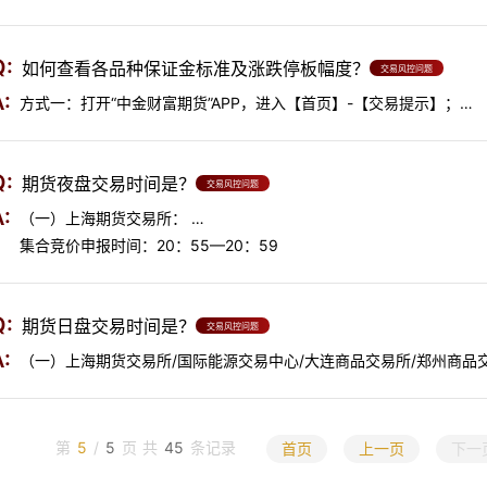
金从可用资金里扣除。当可用资金为负时，需要追加保证金，以确保
仓。
Q:
如何查看各品种保证金标准及涨跌停板幅度？
交易风控问题
:
方式一：打开“中金财富期货”APP，进入【首页】-【交易提示】；
方式二：关注微信公众号“中金财富期货微服务”，进入【微网厅】-【
方式三：通过我公司官网【保证金及涨跌停板】栏目查看。
Q:
期货夜盘交易时间是？
交易风控问题
:
（一）上海期货交易所：
集合竞价申报时间：20：55—20：59
集合竞价撮合时间：20：59—21：00
提示： 1、各交易所法定节假日的前一日没有夜盘交易； 2、期货交
连续交易时间：
关标的时间一致。
Q:
期货日盘交易时间是？
21：00－02：30 （黄金、白银）
交易风控问题
21：00－23：00（燃料油、螺纹钢、石油沥青、热轧卷板、纸浆、
:
（一）上海期货交易所/国际能源交易中心/大连商品交易所/郑州商品交易
21：00－01：00 （铜、铝、锌、铅、镍、锡、不锈钢及相关期权等
合时间8：59-9：00，连续交易9:00-10:15，小节时间10:15-10:30，
（二）国际能源交易中心：
金融期货交易所： 1、沪深300股指期货（IF）、上证50股指期货（I
集合竞价申报时间：20：55—20：59
（IM）、沪深300股指期权（IO）、中证1000股指期权（MO）、上证
第
5
/
5
页
共
45
条记录
首页
上一页
下一
集合竞价撮合时间：20：59—21：00
间9:29-9:30，连续交易9:30-11:30，连续交易13:00-15:0