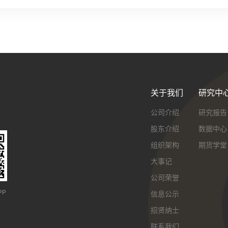
连续交易时间：
期国债期货（TS）、三十年期国债期货（TL）：集合竞价9:25-9:29，撮合
21：00－23：00 （20号胶、低硫燃料油）
交易13:00-15:15。 注：期货交易时间以交易所最新公布为准。
21：00－02：30 （原油）
21：00－01：00（阴级铜)
（三）大连商品交易所及郑州商品交易所：
集合竞价申报时间：20：55—20：59
集合竞价撮合时间：20：59—21：00
连续交易时间：21：00－23：00
关于我们
研究中
公司介绍
研究报告
股东介绍
数据中心
组织架构
期货学堂
大事记
公司荣誉
PP
信息公示
招贤纳士
联系我们