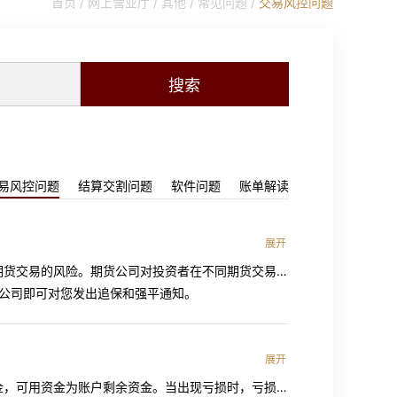
首页 /
网上营业厅
/
其他
/
常见问题
/
交易风控问题
搜索
易风控问题
结算交割问题
软件问题
账单解读
展开
期货交易的风险。期货公司对投资者在不同期货交易所
我公司即可对您发出追保和强平通知。
展开
金，可用资金为账户剩余资金。当出现亏损时，亏损资