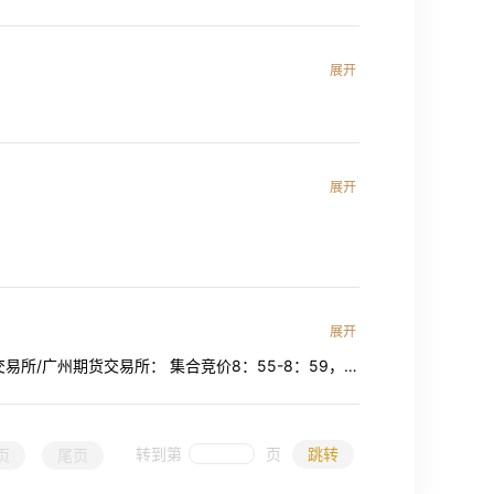
可用资金为正，若无法及时追加资金，可能会被强行平
展开
交易提示】；
展开
易时间以交易所最新公布为准； 3、期权交易时间与相
展开
橡胶等）
所/广州期货交易所： 集合竞价8：55-8：59，撮
）
连续交易10:30-11:30； 13:30-15:00 （二）中国
H）、中证500股指期货（IC）、中证1000股指期货
50股指期权（HO）：集合竞价9:25-9:29，撮合时
转到第
页
跳转
页
尾页
0。 2、五年期国债期货（TF）、十年期国债期货（T）、两年