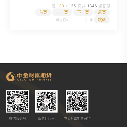
第
133
/
135
页
共
1346
条记录
首页
上一页
下一页
尾页
转到第
页
跳转
微信服务号
微信订阅号
中金财富期货APP