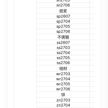
sn2705
22%
sn2706
22%
15%
纸浆
sp2607
16%
sp2704
13%
sp2705
13%
sp2706
13%
13%
不锈钢
ss2607
15%
ss2703
12%
ss2704
12%
ss2705
12%
ss2706
12%
26%
线材
wr2703
25%
wr2704
25%
wr2705
25%
wr2706
25%
19%
锌
zn2703
16%
zn2704
16%